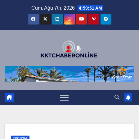
Skip
Cum. Ağu 7th, 2026
4:59:51 AM
to
content
EKONOMI