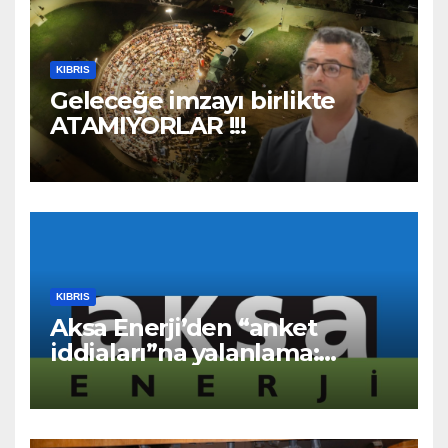
KIBRIS
Geleceğe imzayı birlikte
ATAMIYORLAR !!!
KIBRIS
Aksa Enerji’den “anket
iddiaları”na yalanlama:
“Asılsız ve mesnetsiz
haberler”