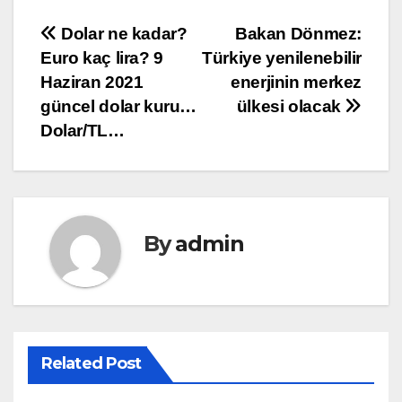
Yazı
Dolar ne kadar?
Bakan Dönmez:
Euro kaç lira? 9
Türkiye yenilenebilir
gezinmesi
Haziran 2021
enerjinin merkez
güncel dolar kuru…
ülkesi olacak
Dolar/TL…
By
admin
Related Post