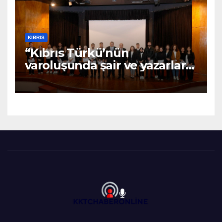
KIBRIS
“Kıbrıs Türkü’nün
varoluşunda şair ve yazarların
katkıları büyüktür” – BRTK