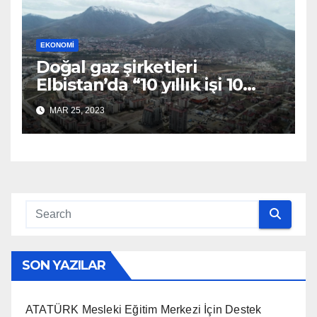
EKONOMI
Doğal gaz şirketleri
Elbistan’da “10 yıllık işi 10
günde” yaptı
MAR 25, 2023
SON YAZILAR
ATATÜRK Mesleki Eğitim Merkezi İçin Destek