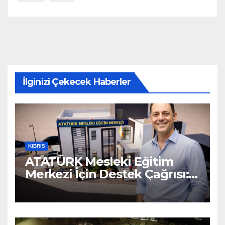
İlginizi Çekecek Haberler
KIBRIS
ATATÜRK Mesleki Eğitim
Merkezi İçin Destek Çağrısı:
“Geleceğe Açılan Kapıyı
Birlikte Tamamlayalım”