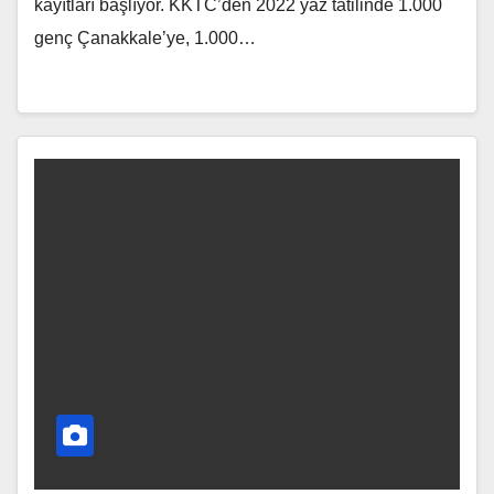
kayıtları başlıyor. KKTC’den 2022 yaz tatilinde 1.000
genç Çanakkale’ye, 1.000…