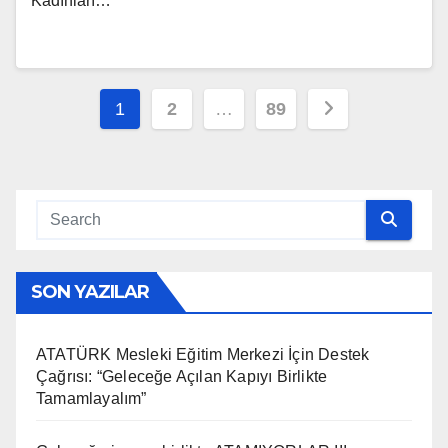
Kadınları…
Yazı
1
2
…
89
sayfalaması
SON YAZILAR
ATATÜRK Mesleki Eğitim Merkezi İçin Destek
Çağrısı: “Geleceğe Açılan Kapıyı Birlikte
Tamamlayalım”