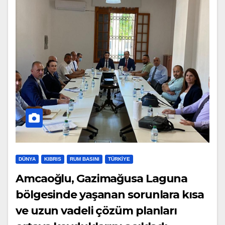
DÜNYA
KIBRIS
RUM BASINI
TÜRKIYE
Amcaoğlu, Gazimağusa Laguna
bölgesinde yaşanan sorunlara kısa
ve uzun vadeli çözüm planları