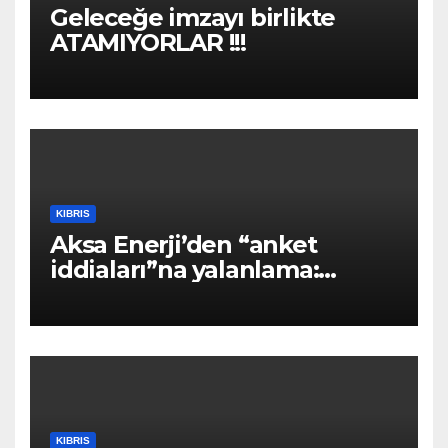
Geleceğe imzayı birlikte
ATAMIYORLAR !!!
KIBRIS
Aksa Enerji’den “anket
iddiaları”na yalanlama:
“Asılsız ve mesnetsiz
haberler”
KIBRIS