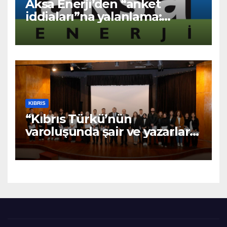
Aksa Enerji’den “anket
iddiaları”na yalanlama:
“Asılsız ve mesnetsiz
haberler”
KIBRIS
“Kıbrıs Türkü’nün
varoluşunda şair ve yazarların
katkıları büyüktür” – BRTK