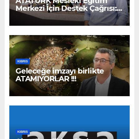
ATATÜRK Mesleki Eğitim
Merkezi İçin Destek Çağrısı:
“Geleceğe Açılan Kapıyı
Birlikte Tamamlayalım”
KIBRIS
Geleceğe imzayı birlikte
ATAMIYORLAR !!!
KIBRIS