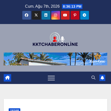
Skip
Cum. Ağu 7th, 2026
8:36:14 PM
to
content
YAŞAM