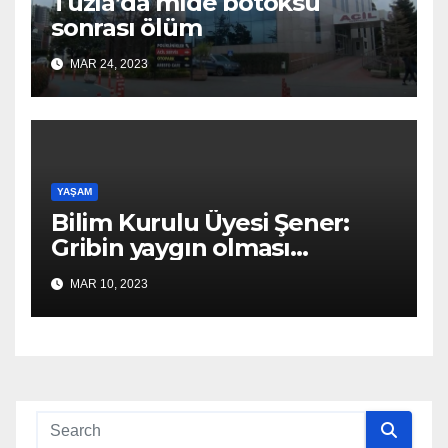
Tuzla’da mide botoksu
sonrası ölüm
MAR 24, 2023
YAŞAM
Bilim Kurulu Üyesi Şener:
Gribin yaygın olması
koronavirüsün yayılmasını
MAR 10, 2023
engelliyor