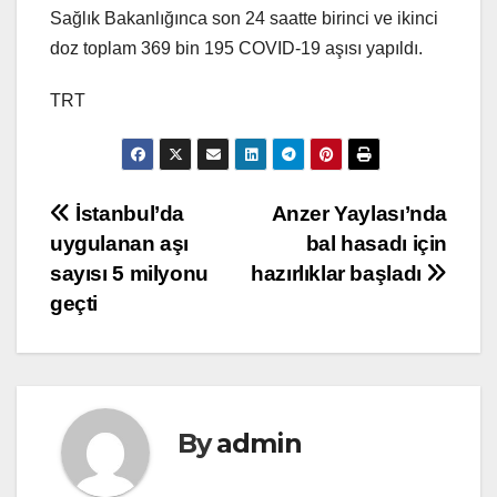
Sağlık Bakanlığınca son 24 saatte birinci ve ikinci
doz toplam 369 bin 195 COVID-19 aşısı yapıldı.
TRT
Yazı
İstanbul’da
Anzer Yaylası’nda
uygulanan aşı
bal hasadı için
gezinmesi
sayısı 5 milyonu
hazırlıklar başladı
geçti
By
admin