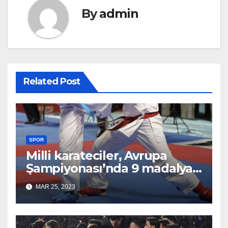
By
admin
Related Post
SPOR
Milli karateciler, Avrupa
Şampiyonası’nda 9 madalya
aldı
MAR 25, 2023