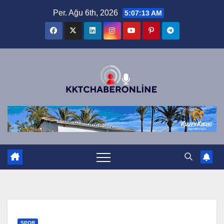
Skip
Per. Ağu 6th, 2026
5:07:14 AM
to
content
SPOR