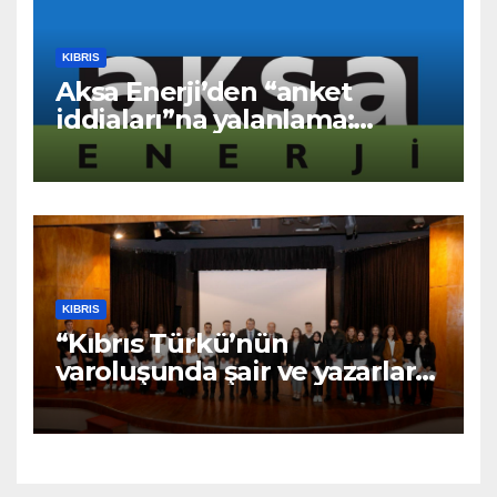
KIBRIS
Aksa Enerji’den “anket
iddiaları”na yalanlama:
“Asılsız ve mesnetsiz
haberler”
KIBRIS
“Kıbrıs Türkü’nün
varoluşunda şair ve yazarların
katkıları büyüktür” – BRTK