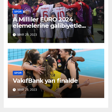
SPOR
A Milliler EURO 2024
elemelerine galibiyetle
başladı
MAR 25, 2023
SPOR
VakıfBank yarı finalde
MAR 25, 2023