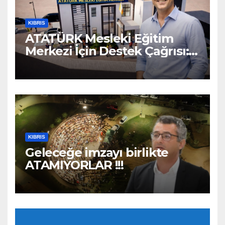
KIBRIS
ATATÜRK Mesleki Eğitim
Merkezi İçin Destek Çağrısı:
“Geleceğe Açılan Kapıyı
Birlikte Tamamlayalım”
KIBRIS
Geleceğe imzayı birlikte
ATAMIYORLAR !!!