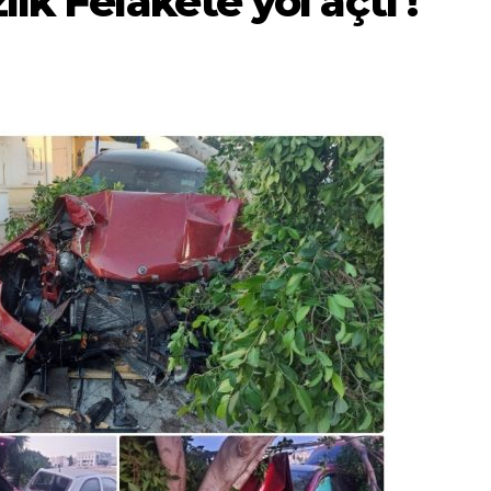
lik Felakete yol açtı !