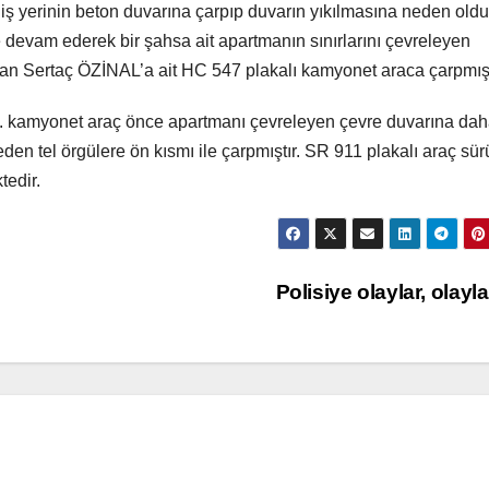
ş yerinin beton duvarına çarpıp duvarın yıkılmasına neden old
e devam ederek bir şahsa ait apartmanın sınırlarını çevreleyen
an Sertaç ÖZİNAL’a ait HC 547 plakalı kamyonet araca çarpmışt
pl. kamyonet araç önce apartmanı çevreleyen çevre duvarına da
en tel örgülere ön kısmı ile çarpmıştır. SR 911 plakalı araç sü
tedir.
Polisiye olaylar, olayla