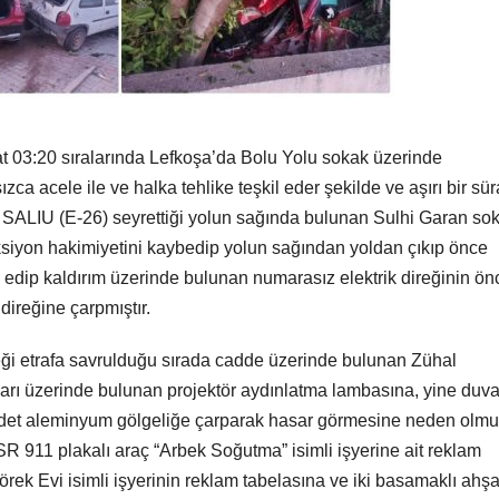
at 03:20 sıralarında Lefkoşa’da Bolu Yolu sokak üzerinde
zca acele ile ve halka tehlike teşkil eder şekilde ve aşırı bir sür
SALIU (E-26) seyrettiği yolun sağında bulunan Sulhi Garan so
eksiyon hakimiyetini kaybedip yolun sağından yoldan çıkıp önce
 edip kaldırım üzerinde bulunan numarasız elektrik direğinin ön
direğine çarpmıştır.
reği etrafa savrulduğu sırada cadde üzerinde bulunan Zühal
arı üzerinde bulunan projektör aydınlatma lambasına, yine duva
 adet aleminyum gölgeliğe çarparak hasar görmesine neden olmuş
 911 plakalı araç “Arbek Soğutma” isimli işyerine ait reklam
ek Evi isimli işyerinin reklam tabelasına ve iki basamaklı ahş