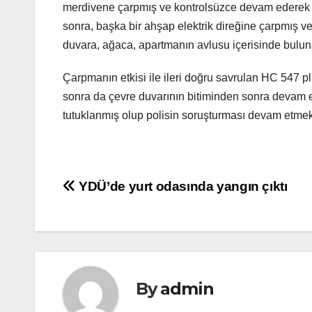
merdivene çarpmış ve kontrolsüzce devam ederek i
sonra, başka bir ahşap elektrik direğine çarpmış v
duvara, ağaca, apartmanın avlusu içerisinde bulun
Çarpmanın etkisi ile ileri doğru savrulan HC 547 
sonra da çevre duvarının bitiminden sonra devam ed
tutuklanmış olup polisin soruşturması devam etmek
Yazı
YDÜ’de yurt odasında yangın çıktı
gezinmesi
By
admin