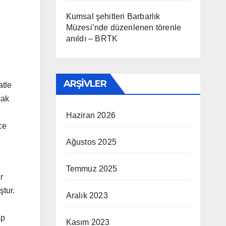
Kumsal şehitleri Barbarlık
Müzesi’nde düzenlenen törenle
anıldı – BRTK
ARŞIVLER
atle
kak
Haziran 2026
ce
Ağustos 2025
Temmuz 2025
r
tur.
Aralık 2023
ap
Kasım 2023