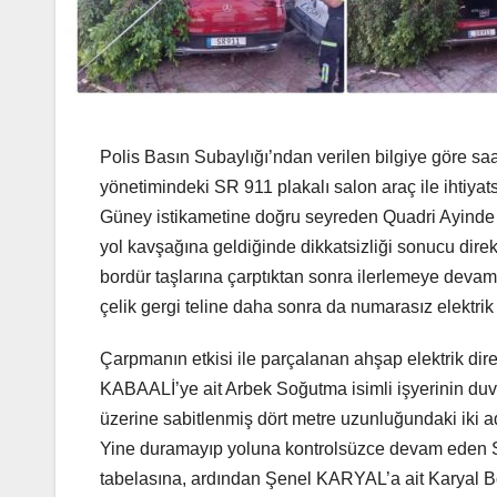
Polis Basın Subaylığı’ndan verilen bilgiye göre sa
yönetimindeki SR 911 plakalı salon araç ile ihtiyatsı
Güney istikametine doğru seyreden Quadri Ayinde 
yol kavşağına geldiğinde dikkatsizliği sonucu dir
bordür taşlarına çarptıktan sonra ilerlemeye devam
çelik gergi teline daha sonra da numarasız elektrik 
Çarpmanın etkisi ile parçalanan ahşap elektrik di
KABAALİ’ye ait Arbek Soğutma isimli işyerinin duv
üzerine sabitlenmiş dört metre uzunluğundaki iki
Yine duramayıp yoluna kontrolsüzce devam eden SR
tabelasına, ardından Şenel KARYAL’a ait Karyal Bör