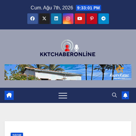
Skip
Cum. Ağu 7th, 2026
9:33:02 PM
to
content
SPOR