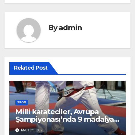
By
admin
Related Post
SPOR
Milli karateciler, Avrupa
Şampiyonası’nda 9 madalya
aldı
MAR 25, 2023