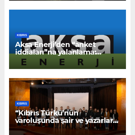
KIBRIS
Aksa Enerji’den “anket
iddiaları”na yalanlama:
“Asılsız ve mesnetsiz
haberler”
KIBRIS
“Kıbrıs Türkü’nün
varoluşunda şair ve yazarların
katkıları büyüktür” – BRTK