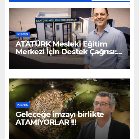
KIBRIS
ATATÜRK Mesleki Eğitim
Merkezi İçin Destek Çağrısı:
“Geleceğe Açılan Kapıyı
Birlikte Tamamlayalım”
KIBRIS
Geleceğe imzayı birlikte
ATAMIYORLAR !!!