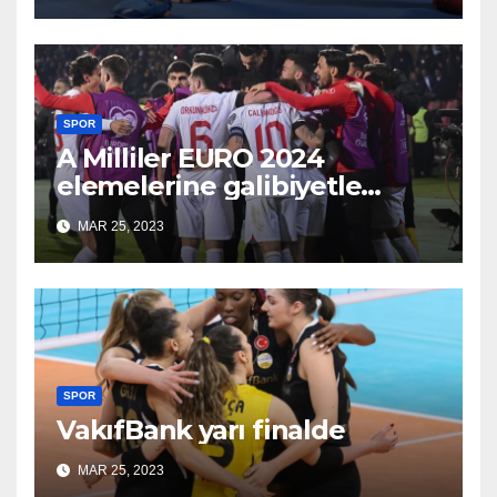
SPOR
A Milliler EURO 2024
elemelerine galibiyetle
başladı
MAR 25, 2023
SPOR
VakıfBank yarı finalde
MAR 25, 2023