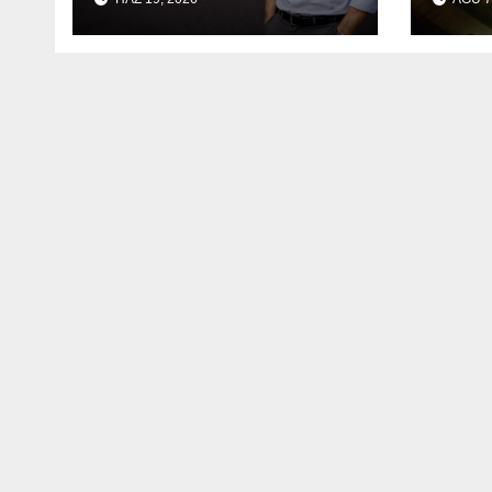
“Geleceğe Açılan
Kapıyı Birlikte
Tamamlayalım”