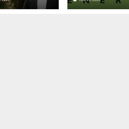
ve mesnetsiz
haberler”