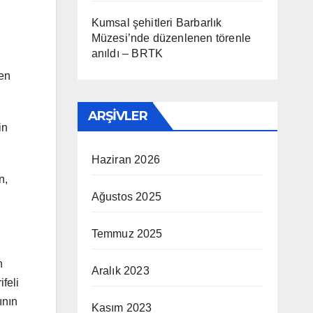
Kumsal şehitleri Barbarlık
Müzesi’nde düzenlenen törenle
anıldı – BRTK
len
ARŞIVLER
in
Haziran 2026
n,
Ağustos 2025
Temmuz 2025
n
Aralık 2023
feli
ının
Kasım 2023