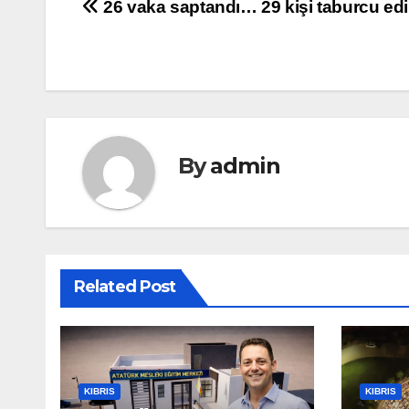
Yazı
26 vaka saptandı… 29 kişi taburcu edi
gezinmesi
By
admin
Related Post
KIBRIS
KIBRIS