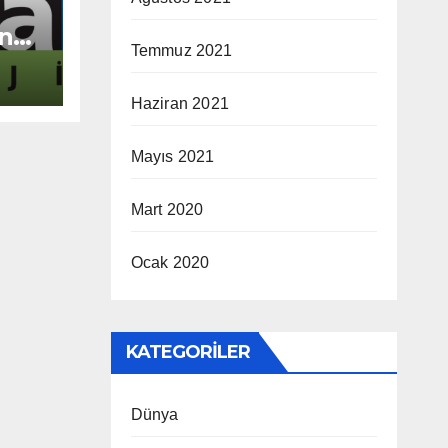
”na
Temmuz 2021
ız
Haziran 2021
Mayıs 2021
Mart 2020
Ocak 2020
KATEGORILER
Dünya