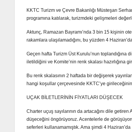
KKTC Turizm ve Çevre Bakanlığı Müsteşarı Serhan
programına katılarak, turizmdeki gelişmeleri değerl
Aktunç, Ramazan Bayramı’nda 3 bin 15 kişinin otell
rakamlara ulaşılamadığını, bu yüzden 4 Haziran’da
Geçen hafta Turizm Üst Kurulu’nun toplandığına dik
iletildiğini ve Komite’nin renk skalası hazırlığına giri
Bu renk skalasının 2 haftada bir değişerek yayınla
hangi koşullar çerçevesinde KKTC’ye girileceğinin n
UÇAK BİLETLERİNİN FİYATLARI DÜŞECEK
Charter uçuş sayılarının da artacağını dile getiren 
düşeceğini öngörüyoruz. Acentelerle de görüşüyoruz
seferleri kullanamamıştık. Ama şimdi 4 Haziran’da aç