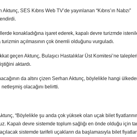
 Aktunç, SES Kıbrıs Web TV’de yayınlanan “Kıbrıs’ın Nabzı”
endirdi.
erde konakladığına işaret ederek, kapalı devre turizmde isteni
 turizmin açılmasının çok önemli olduğunu vurguladı.
kat geçen Aktunç, Bulaşıcı Hastalıklar Üst Komitesi’ne talepler
ştiğini aktardı.
nacağının da altını çizen Serhan Aktunç, böylelikle hangi ülkede
etleşmiş olacağını belirtti.
Aktunç, “Böylelikle şu anda çok yüksek olan uçak bilet fiyatlarını
. Kapalı devre sistemde toplum sağlığı en önde olduğu için tari
ılacak sistemde tarifeli uçakların da başlamasıyla bilet fiyatlar