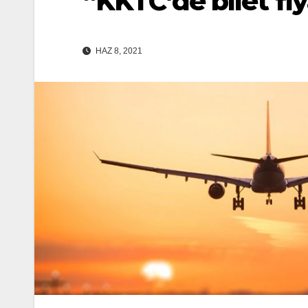
“KKTC’de bilet fi
HAZ 8, 2021