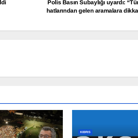
ldi
Polis Basın Subaylığı uyardı: “Tü
hatlarından gelen aramalara dikk
KIBRIS