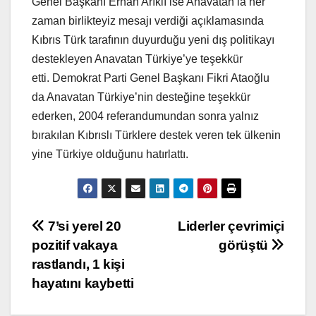
Genel Başkanı Erhan Arıklı ise Anavatan’la her
zaman birlikteyiz mesajı verdiği açıklamasında
Kıbrıs Türk tarafının duyurduğu yeni dış politikayı
destekleyen Anavatan Türkiye’ye teşekkür
etti. Demokrat Parti Genel Başkanı Fikri Ataoğlu
da Anavatan Türkiye’nin desteğine teşekkür
ederken, 2004 referandumundan sonra yalnız
bırakılan Kıbrıslı Türklere destek veren tek ülkenin
yine Türkiye olduğunu hatırlattı.
Yazı
7’si yerel 20
Liderler çevrimiçi
pozitif vakaya
görüştü
gezinmesi
rastlandı, 1 kişi
hayatını kaybetti