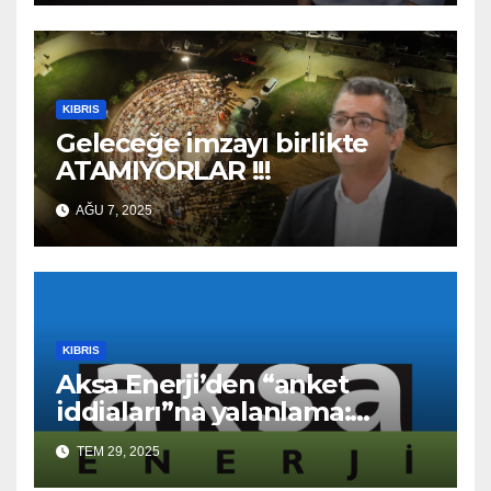
KIBRIS
Geleceğe imzayı birlikte
ATAMIYORLAR !!!
AĞU 7, 2025
KIBRIS
Aksa Enerji’den “anket
iddiaları”na yalanlama:
“Asılsız ve mesnetsiz
TEM 29, 2025
haberler”