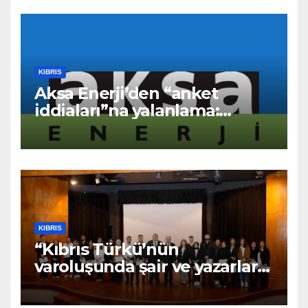
KIBRIS
Aksa Enerji’den “anket
iddiaları”na yalanlama:
“Asılsız ve mesnetsiz
haberler”
KIBRIS
“Kıbrıs Türkü’nün
varoluşunda şair ve yazarların
katkıları büyüktür” – BRTK