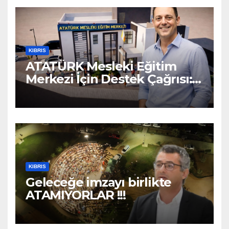
KIBRIS
ATATÜRK Mesleki Eğitim
Merkezi İçin Destek Çağrısı:
“Geleceğe Açılan Kapıyı
Birlikte Tamamlayalım”
KIBRIS
Geleceğe imzayı birlikte
ATAMIYORLAR !!!