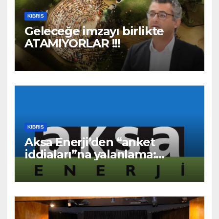
KIBRIS
Geleceğe imzayı birlikte
ATAMIYORLAR !!!
KIBRIS
Aksa Enerji’den “anket
iddiaları”na yalanlama:
“Asılsız ve mesnetsiz
haberler”