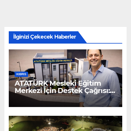
İlginizi Çekecek Haberler
KIBRIS
ATATÜRK Mesleki Eğitim
Merkezi İçin Destek Çağrısı:
“Geleceğe Açılan Kapıyı
Birlikte Tamamlayalım”