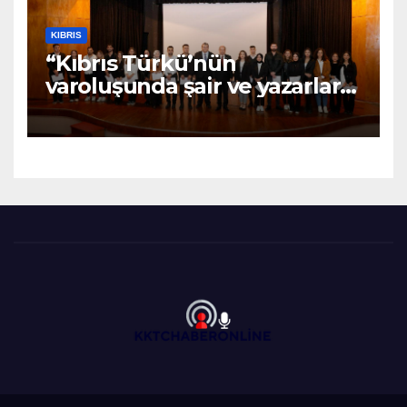
KIBRIS
“Kıbrıs Türkü’nün
varoluşunda şair ve yazarların
katkıları büyüktür” – BRTK