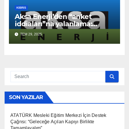
KIBRIS
Aksa Enerji’den “anket
iddiaları”na yalanlama:
“Asılsız ve mesnetsiz
TEM 29, 2025
haberler”
SON YAZILAR
ATATÜRK Mesleki Eğitim Merkezi İçin Destek
Çağrısı: “Geleceğe Açılan Kapıyı Birlikte
Tamamlayalım”