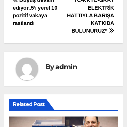
Yazı
Düşüş devam
“TC-KKTC-GKRY
ediyor..5’i yerel 10
ELEKTRİK
gezinmesi
pozitif vakaya
HATTIYLA BARIŞA
rastlandı
KATKIDA
BULUNURUZ”
By
admin
Related Post