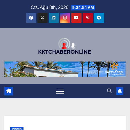
Skip
Cts. Ağu 8th, 2026
9:34:54 AM
to
content
KIBRIS