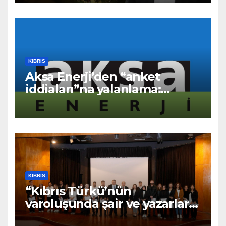
KIBRIS
Aksa Enerji’den “anket
iddiaları”na yalanlama:
“Asılsız ve mesnetsiz
haberler”
KIBRIS
“Kıbrıs Türkü’nün
varoluşunda şair ve yazarların
katkıları büyüktür” – BRTK