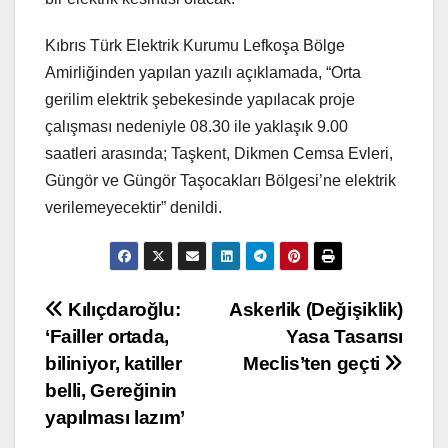
Kıbrıs Türk Elektrik Kurumu Lefkoşa Bölge
Amirliğinden yapılan yazılı açıklamada, “Orta
gerilim elektrik şebekesinde yapılacak proje
çalışması nedeniyle 08.30 ile yaklaşık 9.00
saatleri arasında; Taşkent, Dikmen Cemsa Evleri,
Güngör ve Güngör Taşocakları Bölgesi’ne elektrik
verilemeyecektir” denildi.
Yazı
Kılıçdaroğlu:
Askerlik (Değişiklik)
‘Failler ortada,
Yasa Tasarısı
gezinmesi
biliniyor, katiller
Meclis’ten geçti
belli, Gereğinin
yapılması lazım’