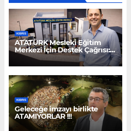
KIBRIS
ATATÜRK Mesleki Eğitim
Merkezi İçin Destek Çağrısı:
“Geleceğe Açılan Kapıyı
Birlikte Tamamlayalım”
KIBRIS
Geleceğe imzayı birlikte
ATAMIYORLAR !!!