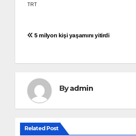
TRT
Yazı
5 milyon kişi yaşamını yitirdi
gezinmesi
By
admin
Related Post