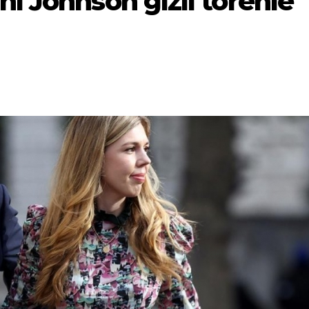
nı Johnson gizli törenle