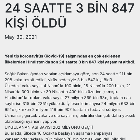
24 SAATTE 3 BİN 847
KİŞİ ÖLDÜ
May 30, 2021
Yeni tip koronavirüs (Kovid-19) salgınından en çok etkilenen
ülkelerden Hindistan’da son 24 saatte 3 bin 847 kişi yaşamını yitirdi.
Sağlık Bakanlığından yapılan açıklamaya göre, son 24 saatte 211 bin
298 vaka tespit edildi, virüs nedeniyle 3 bin 847 kişi öldü.
Ülkedeki vaka sayısı 4 Nisan’da 100 binin, 15 Nisan’da 200 binin, 21
Nisan’da 300 binin ve 30 Nisan’da 400 binin üzerine çıkmıştı.
Hindistan’da toplam vaka sayısı 27 milyon 369 bin 93’e, toplam can
kaybı ise 315 bin 235’e yükseldi. İyileşenlerin sayısı 24 milyon 633 bin
951’e çıkarken 2 milyon 419 bin 907 hastanın tedavisi sürüyor.
Uzmanlar, gerçek vaka ve ölü sayısının, belirtilenden çok daha yüksek
olabileceği uyarısını yapıyor.
UYGULANAN AŞI SAYISI 202 MİLYONU GEÇTİ
Bu arada, ülkede 16 Ocak’ta başlayan aşılama kampanyası
kapsamında yaklaşık 202 milyon 70 bin doz aşı yapıldığı bildirildi.