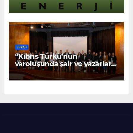
“Asılsız ve mesnetsiz
haberler”
KIBRIS
“Kıbrıs Türkü’nün
varoluşunda şair ve yazarların
katkıları büyüktür” – BRTK