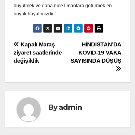
büyütmek ve daha nice limanlara götürmek en
büyük hayalimizdir.”
Yazı
Kapalı Maraş
HİNDİSTAN’DA
ziyaret saatlerinde
KOVİD-19 VAKA
gezinmesi
değişiklik
SAYISINDA DÜŞÜŞ
By
admin