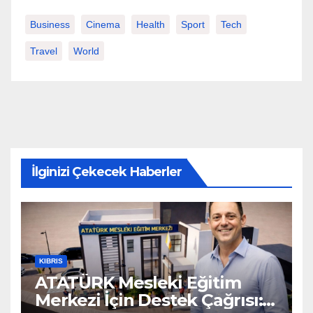
Business
Cinema
Health
Sport
Tech
Travel
World
İlginizi Çekecek Haberler
KIBRIS
ATATÜRK Mesleki Eğitim
Merkezi İçin Destek Çağrısı: