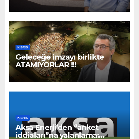
“Geleceğe Açılan Kapıyı
Birlikte Tamamlayalım”
KIBRIS
Geleceğe imzayı birlikte
ATAMIYORLAR !!!
KIBRIS
Aksa Enerji’den “anket
iddiaları”na yalanlama: