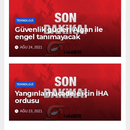
TEKNOLOJI
Güvenlik güçleri Algan ile
engel tanımayacak
AĞU 24, 2021
TEKNOLOJI
Yangınla mücadele için İHA
ordusu
AĞU 23, 2021