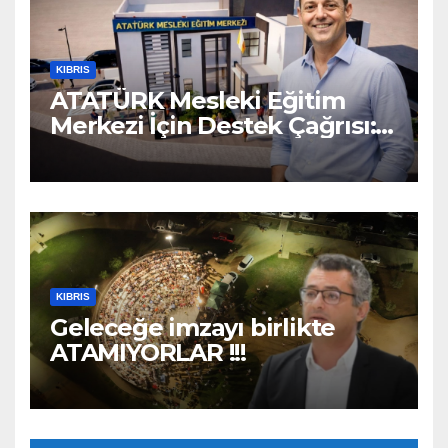
KIBRIS
ATATÜRK Mesleki Eğitim
Merkezi İçin Destek Çağrısı:
“Geleceğe Açılan Kapıyı
Birlikte Tamamlayalım”
KIBRIS
Geleceğe imzayı birlikte
ATAMIYORLAR !!!