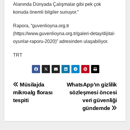
Alanında Dünyada Çalışmalar gibi pek çok
konuda önemli bilgiler sunuyor.”
Rapora, “guvenlioyna.org.tr
(https://www.guvenlioyna.org.tr/galeri-detay/dijital-
oyunlar-raporu-2020)” adresinden ulaşabiliyor.
TRT
Yazı
Müsilajda
WhatsApp’ın gizlilik
mikroalg florası
sözleşmesi öncesi
gezinmesi
tespiti
veri güvenliği
gündemde