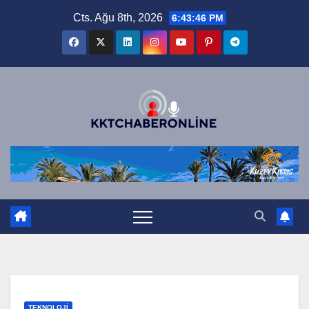
Skip
Cts. Ağu 8th, 2026
6:43:47 PM
to
content
TEKNOLOJI