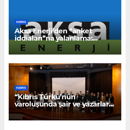
KIBRIS
Aksa Enerji’den “anket
iddiaları”na yalanlama:
“Asılsız ve mesnetsiz
haberler”
KIBRIS
“Kıbrıs Türkü’nün
varoluşunda şair ve yazarların
katkıları büyüktür” – BRTK