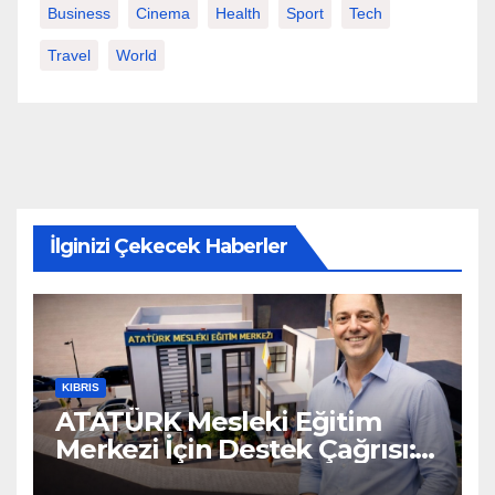
Business
Cinema
Health
Sport
Tech
Travel
World
İlginizi Çekecek Haberler
KIBRIS
ATATÜRK Mesleki Eğitim
Merkezi İçin Destek Çağrısı:
“Geleceğe Açılan Kapıyı