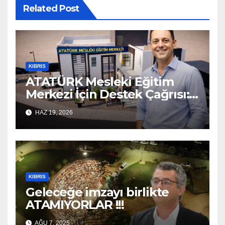
Related Post
KIBRIS
ATATÜRK Mesleki Eğitim
Merkezi İçin Destek Çağrısı:
“Geleceğe Açılan Kapıyı
HAZ 19, 2026
Birlikte Tamamlayalım”
KIBRIS
Geleceğe imzayı birlikte
ATAMIYORLAR !!!
AĞU 7, 2025