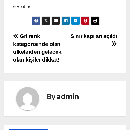
seskıbrıs
Yazı
Gri renk
Sınır kapıları açıldı
kategorisinde olan
gezinmesi
ülkelerden gelecek
olan kişiler dikkat!
By
admin