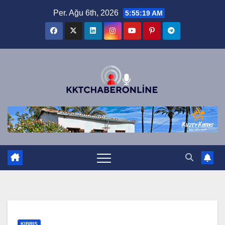
Skip
Per. Ağu 6th, 2026
5:55:19 AM
to
content
KIBRIS