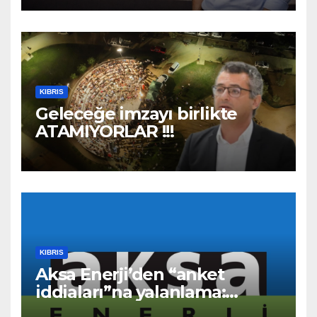
Birlikte Tamamlayalım”
KIBRIS
Geleceğe imzayı birlikte
ATAMIYORLAR !!!
KIBRIS
Aksa Enerji’den “anket
iddiaları”na yalanlama:
“Asılsız ve mesnetsiz