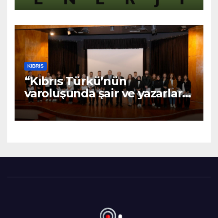
haberler”
KIBRIS
“Kıbrıs Türkü’nün
varoluşunda şair ve yazarların
katkıları büyüktür” – BRTK