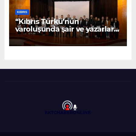
KIBRIS
“Kıbrıs Türkü’nün
varoluşunda şair ve yazarların
katkıları büyüktür” – BRTK