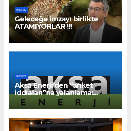
KIBRIS
Geleceğe imzayı birlikte
ATAMIYORLAR !!!
KIBRIS
Aksa Enerji’den “anket
iddiaları”na yalanlama:
“Asılsız ve mesnetsiz
haberler”