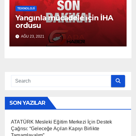
TEKNOLOJI
Yangınla mücadele için İHA
ordusu
AĞU 23, 2021
SON YAZILAR
ATATÜRK Mesleki Eğitim Merkezi İçin Destek
Çağrısı: “Geleceğe Açılan Kapıyı Birlikte
Tamamlayalım”