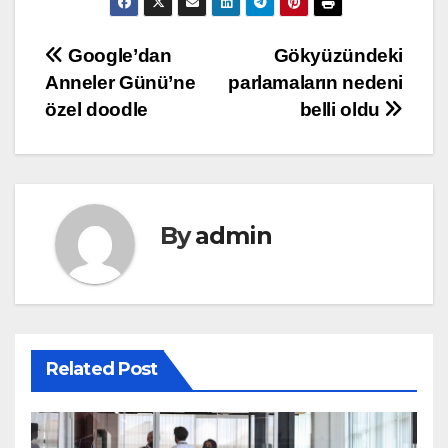
Yazı
Google’dan
Gökyüzündeki
Anneler Günü’ne
parlamaların nedeni
gezinmesi
özel doodle
belli oldu
By
admin
Related Post