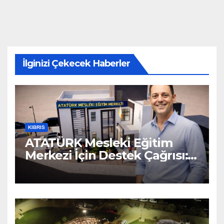
İlginizi Çekecek Haberler
KIBRIS
ATATÜRK Mesleki Eğitim
Merkezi İçin Destek Çağrısı:
“Geleceğe Açılan Kapıyı
Birlikte Tamamlayalım”