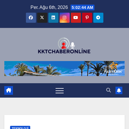
Skip
Per. Ağu 6th, 2026
5:02:45 AM
to
content
TEKNOLOJI