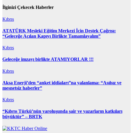
İlginizi Çekecek Haberler
Kıbrıs
ATATÜRK Mesleki Eğitim Merkezi İçin Destek Çağrısı:
“Geleceğe Açılan Kapıyı Birlikte Tamamlayalım”
Kıbrıs
Geleceğe imzayı birlikte ATAMIYORLAR !!!
Kıbrıs
Aksa Enerji’den “anket iddiaları”na yalanlama: “Asılsız ve
mesnetsiz haberler”
Kıbrıs
“Kıbrıs Türkü’nün varoluşunda şair ve yazarların katkıları
büyüktür” – BRTK