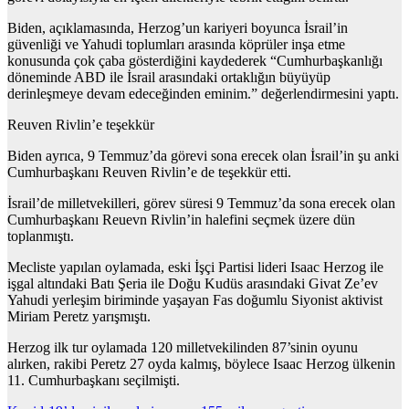
Biden, açıklamasında, Herzog’un kariyeri boyunca İsrail’in
güvenliği ve Yahudi toplumları arasında köprüler inşa etme
konusunda çok çaba gösterdiğini kaydederek “Cumhurbaşkanlığı
döneminde ABD ile İsrail arasındaki ortaklığın büyüyüp
derinleşmeye devam edeceğinden eminim.” değerlendirmesini yaptı.
Reuven Rivlin’e teşekkür
Biden ayrıca, 9 Temmuz’da görevi sona erecek olan İsrail’in şu anki
Cumhurbaşkanı Reuven Rivlin’e de teşekkür etti.
İsrail’de milletvekilleri, görev süresi 9 Temmuz’da sona erecek olan
Cumhurbaşkanı Reuevn Rivlin’in halefini seçmek üzere dün
toplanmıştı.
Mecliste yapılan oylamada, eski İşçi Partisi lideri Isaac Herzog ile
işgal altındaki Batı Şeria ile Doğu Kudüs arasındaki Givat Ze’ev
Yahudi yerleşim biriminde yaşayan Fas doğumlu Siyonist aktivist
Miriam Peretz yarışmıştı.
Herzog ilk tur oylamada 120 milletvekilinden 87’sinin oyunu
alırken, rakibi Peretz 27 oyda kalmış, böylece Isaac Herzog ülkenin
11. Cumhurbaşkanı seçilmişti.