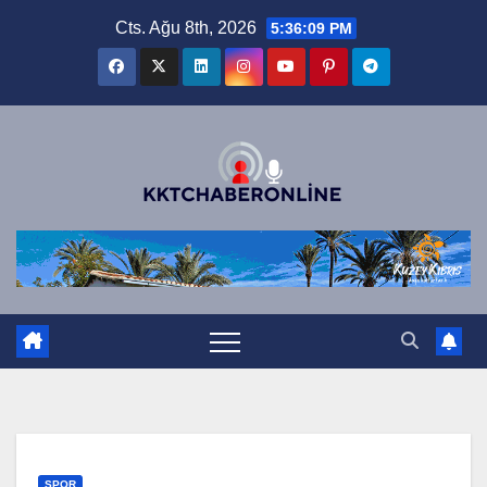
Skip
Cts. Ağu 8th, 2026
5:36:10 PM
to
content
SPOR