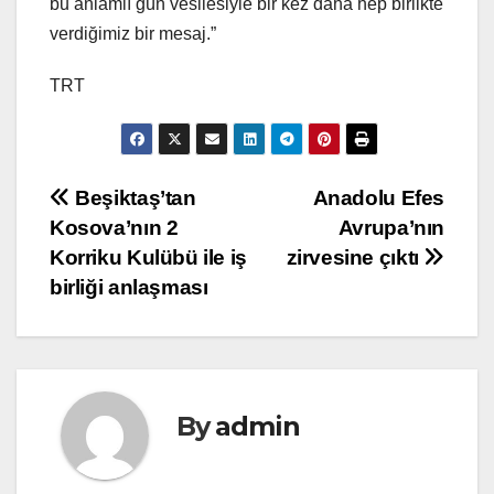
bu anlamlı gün vesilesiyle bir kez daha hep birlikte
verdiğimiz bir mesaj.”
TRT
Yazı
Beşiktaş’tan
Anadolu Efes
Kosova’nın 2
Avrupa’nın
gezinmesi
Korriku Kulübü ile iş
zirvesine çıktı
birliği anlaşması
By
admin