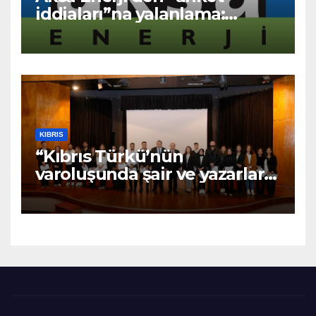
iddiaları”na yalanlama:
“Asılsız ve mesnetsiz
haberler”
KIBRIS
“Kıbrıs Türkü’nün
varoluşunda şair ve yazarların
katkıları büyüktür” – BRTK