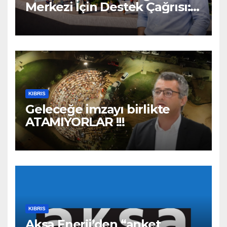
Merkezi İçin Destek Çağrısı:
“Geleceğe Açılan Kapıyı
Birlikte Tamamlayalım”
KIBRIS
Geleceğe imzayı birlikte
ATAMIYORLAR !!!
KIBRIS
Aksa Enerji’den “anket