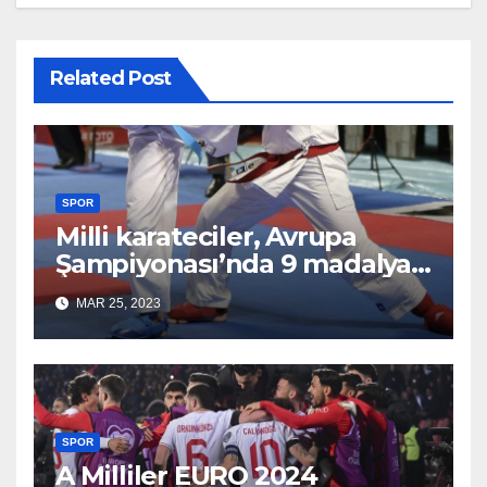
Related Post
SPOR
Milli karateciler, Avrupa
Şampiyonası’nda 9 madalya
aldı
MAR 25, 2023
SPOR
A Milliler EURO 2024