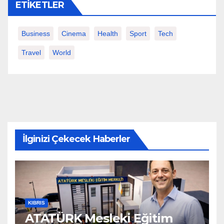
ETIKETLER
Business
Cinema
Health
Sport
Tech
Travel
World
İlginizi Çekecek Haberler
KIBRIS
ATATÜRK Mesleki Eğitim