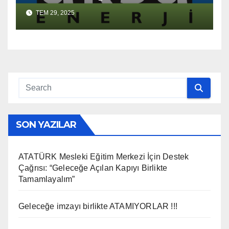
“Asılsız ve mesnetsiz
TEM 29, 2025
haberler”
SON YAZILAR
ATATÜRK Mesleki Eğitim Merkezi İçin Destek
Çağrısı: “Geleceğe Açılan Kapıyı Birlikte
Tamamlayalım”
Geleceğe imzayı birlikte ATAMIYORLAR !!!