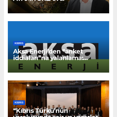
KIBRIS
Aksa Enerji’den “anket
iddiaları”na yalanlama:
“Asılsız ve mesnetsiz
haberler”
KIBRIS
“Kıbrıs Türkü’nün