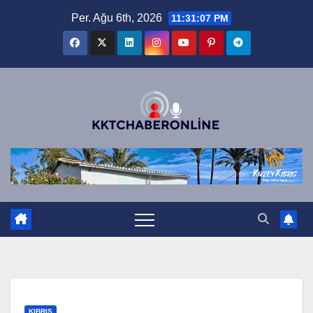
Skip
Per. Ağu 6th, 2026
11:31:07 PM
to
content
KIBRIS