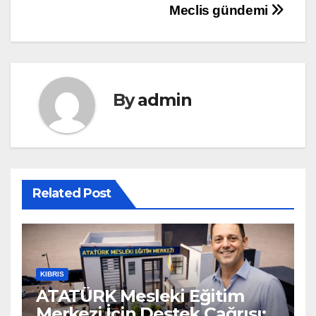
gezinmesi
Meclis gündemi
By
admin
Related Post
KIBRIS
ATATÜRK Mesleki Eğitim
Merkezi İçin Destek Çağrısı: