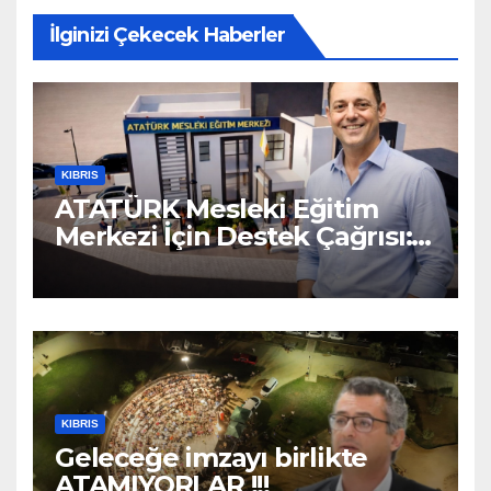
İlginizi Çekecek Haberler
KIBRIS
ATATÜRK Mesleki Eğitim
Merkezi İçin Destek Çağrısı:
“Geleceğe Açılan Kapıyı
Birlikte Tamamlayalım”
KIBRIS
Geleceğe imzayı birlikte
ATAMIYORLAR !!!