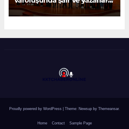
varoluşunda şair ve yazarların
katkıları büyüktür” – BRTK
Proudly powered by WordPress
|
Theme: Newsup by
Themeansar
.
Home
Contact
Sample Page