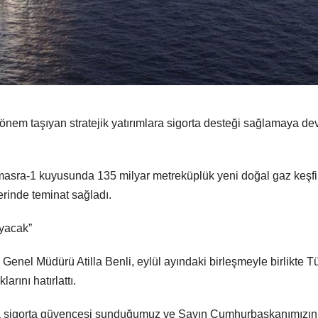
 önem taşıyan stratejik yatırımlara sigorta desteği sağlamaya d
asra-1 kuyusunda 135 milyar metreküplük yeni doğal gaz keşf
rinde teminat sağladı.
ıyacak”
Genel Müdürü Atilla Benli, eylül ayındaki birleşmeyle birlikte T
arını hatırlattı.
nda sigorta güvencesi sunduğumuz ve Sayın Cumhurbaşkanımızın