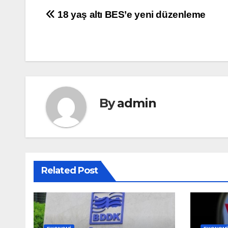
Yazı
18 yaş altı BES’e yeni düzenleme
gezinmesi
By
admin
Related Post