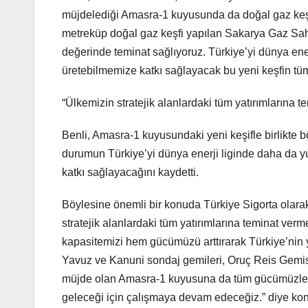
müjdelediği Amasra-1 kuyusunda da doğal gaz keşf
metreküp doğal gaz keşfi yapılan Sakarya Gaz Sah
değerinde teminat sağlıyoruz. Türkiye’yi dünya ener
üretebilmemize katkı sağlayacak bu yeni keşfin tüm m
“Ülkemizin stratejik alanlardaki tüm yatırımlarına 
Benli, Amasra-1 kuyusundaki yeni keşifle birlikte 
durumun Türkiye’yi dünya enerji liginde daha da yuk
katkı sağlayacağını kaydetti.
Böylesine önemli bir konuda Türkiye Sigorta olarak
stratejik alanlardaki tüm yatırımlarına teminat verm
kapasitemizi hem gücümüzü arttırarak Türkiye’nin ye
Yavuz ve Kanuni sondaj gemileri, Oruç Reis Gemisi
müjde olan Amasra-1 kuyusuna da tüm gücümüzle de
geleceği için çalışmaya devam edeceğiz.” diye kon