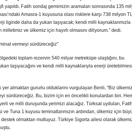
i yapıldı. Fatih sondaj gemimizin aramaları sonrasında 135 mil
ası’ndaki Amasra-1 kuyusuna olası risklere karşı 738 milyon T
ji liginde daha da yukarı taşıyacak; kendi milli kaynaklarımızla 
illetimiz ve ülkemiz için hayırlı olmasını diliyorum.” dedi.
teminat vermeyi sürdüreceğiz”
bölgedeki toplam rezervin 540 milyar metreküpe ulaştığını, bu
arı taşıyacağını ve kendi milli kaynaklarıyla enerji üretebilmes
 yer almaktan gururlu olduklarını vurgulayan Benli, “Biz ülkemi
eyi sürdüreceğiz. Bu, bizim için en öncelikli konulardan biri. He
rli ve milli duruşunda yerimizi alacağız. Türksat uyduları, Fatih
 ve Tuna 1 kuyusu teminatlarımızın ardından, ülkemiz için büyü
stek olmaktan mutluyuz. Türkiye Sigorta ailesi olarak ülkemi
uştu.