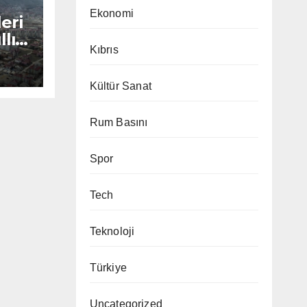
Ekonomi
eri
llık
Kıbrıs
tı
Kültür Sanat
Rum Basını
Spor
Tech
Teknoloji
Türkiye
Uncategorized