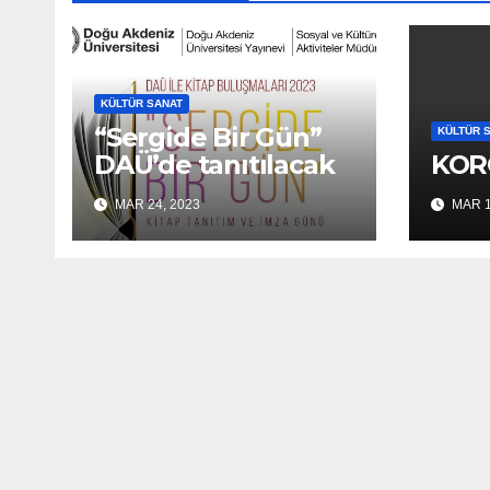
KÜLTÜR SANAT
“Sergide Bir Gün”
KÜLTÜR 
DAÜ’de tanıtılacak
KOR
MAR 24, 2023
MAR 1