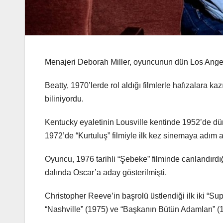
Menajeri Deborah Miller, oyuncunun dün Los Angele
Beatty, 1970’lerde rol aldığı filmlerle hafızalara 
biliniyordu.
Kentucky eyaletinin Lousville kentinde 1952’de dün
1972’de “Kurtuluş” filmiyle ilk kez sinemaya adım a
Oyuncu, 1976 tarihli “Şebeke” filminde canlandırdığ
dalında Oscar’a aday gösterilmişti.
Christopher Reeve’in başrolü üstlendiği ilk iki “Su
“Nashville” (1975) ve “Başkanın Bütün Adamları” (19