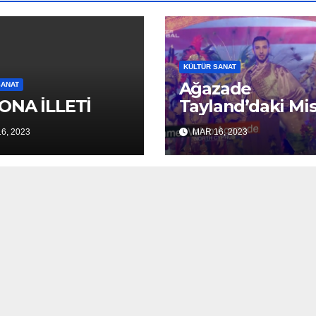
KÜLTÜR SANAT
Ağazade
SANAT
ONA İLLETİ
Tayland’daki Mis
Global Dünya
6, 2023
MAR 16, 2023
Yarışması’nda ik
dalda ödüle layı
görüldü