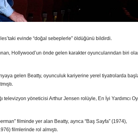
s’taki evinde “doğal sebeplerle” öldüğünü bildirdi.
kazınan, Hollywood’un önde gelen karakter oyuncularından biri ola
yaya gelen Beatty, oyunculuk kariyerine yerel tiyatrolarda başl
tmıştı.
ı televizyon yöneticisi Arthur Jensen rolüyle, En İyi Yardımcı O
perman” filminde yer alan Beatty, ayrıca “Baş Sayfa” (1974),
76) filmlerinde rol almıştı.