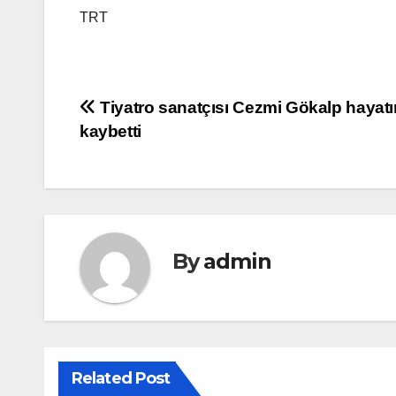
TRT
Yazı
Tiyatro sanatçısı Cezmi Gökalp hayatı
kaybetti
gezinmesi
By
admin
Related Post