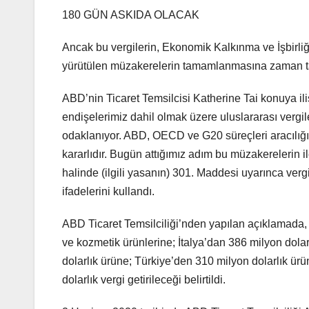
180 GÜN ASKIDA OLACAK
Ancak bu vergilerin, Ekonomik Kalkınma ve İşbirli
yürütülen müzakerelerin tamamlanmasına zaman tan
ABD’nin Ticaret Temsilcisi Katherine Tai konuya iliş
endişelerimiz dahil olmak üzere uluslararası vergil
odaklanıyor. ABD, OECD ve G20 süreçleri aracılığı
kararlıdır. Bugün attığımız adım bu müzakereleri
halinde (ilgili yasanın) 301. Maddesi uyarınca ver
ifadelerini kullandı.
ABD Ticaret Temsilciliği’nden yapılan açıklamada, İ
ve kozmetik ürünlerine; İtalya’dan 386 milyon dolar
dolarlık ürüne; Türkiye’den 310 milyon dolarlık ür
dolarlık vergi getirileceği belirtildi.