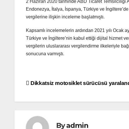
2 Haziran 2020 tarihinde ABD Ticaret Temsilciliği A
Endonezya, İtalya, İspanya, Türkiye ve İngiltere’de
vergilerine ilişkin inceleme başlatmıştı.
Kapsamlı incelemelerin ardından 2021 yılı Ocak ayı
Türkiye ve İngiltere’nin kabul ettiği dijital hizmet ve
vergilerin uluslararası vergilendirme ilkeleriyle b
sonucuna varmıştı.
Yazı
Dikkatsiz motosiklet sürücüsü yaraland
gezinmesi
By
admin