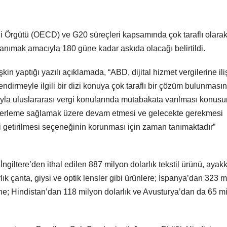
ği Örgütü (OECD) ve G20 süreçleri kapsamında çok taraflı olara
ımak amacıyla 180 güne kadar askıda olacağı belirtildi.
kin yaptığı yazılı açıklamada, “ABD, dijital hizmet vergilerine ili
endirmeyle ilgili bir dizi konuya çok taraflı bir çözüm bulunması
yla uluslararası vergi konularında mutabakata varılması konus
n ilerleme sağlamak üzere devam etmesi ve gelecekte gerekmesi
gi getirilmesi seçeneğinin korunması için zaman tanımaktadır”
ngiltere’den ithal edilen 887 milyon dolarlık tekstil ürünü, ayak
lık çanta, giysi ve optik lensler gibi ürünlere; İspanya’dan 323 m
üne; Hindistan’dan 118 milyon dolarlık ve Avusturya’dan da 65 m