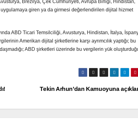
vusturya, Brezilya, Çek Cumhuriyeti, Avrupa Birliği, Hindistan,
 uygulamaya giren ya da girmesi değerlendirilen dijital hizmet
nda ABD Ticari Temsilciliği, Avusturya, Hindistan, İtalya, İspan
rgilerinin Amerikan dijital şirketlerine karşı ayrımcılık yaptığı; bu
ağdaşmadığı; ABD şirketleri üzerinde bu vergilerin yük oluşturduğ
ı!
Tekin Arhun’dan Kamuoyuna açıkl