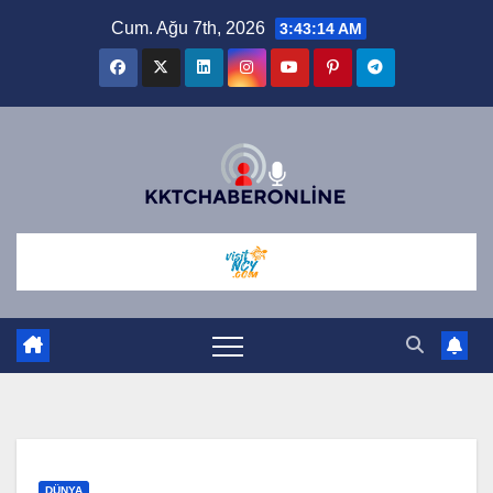
Skip
Cum. Ağu 7th, 2026
3:43:14 AM
to
content
DÜNYA