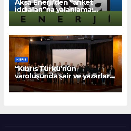
Aksa Enerji’den “anket
iddiaları”na yalanlama:
“Asılsız ve mesnetsiz
haberler”
KIBRIS
“Kıbrıs Türkü’nün
varoluşunda şair ve yazarların
katkıları büyüktür” – BRTK