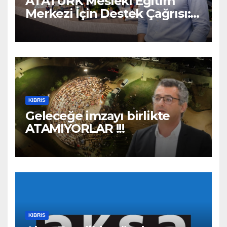
ATATÜRK Mesleki Eğitim
Merkezi İçin Destek Çağrısı:
“Geleceğe Açılan Kapıyı
Birlikte Tamamlayalım”
KIBRIS
Geleceğe imzayı birlikte
ATAMIYORLAR !!!
KIBRIS