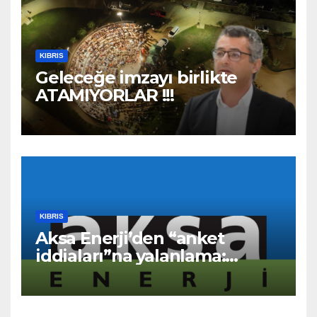
KIBRIS
Geleceğe imzayı birlikte
ATAMIYORLAR !!!
KIBRIS
Aksa Enerji’den “anket
iddiaları”na yalanlama:
“Asılsız ve mesnetsiz
haberler”