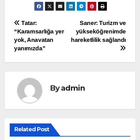
Yazı
Tatar:
Saner: Turizm ve
“Karamsarlığa yer
yükseköğrenimde
gezinmesi
yok, Anavatan
hareketlilik sağlandı
yanımızda”
By
admin
Related Post