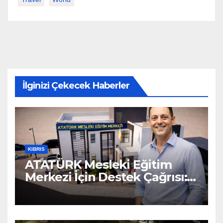
İlginizi Çekecek Haberler
KIBRIS
ATATÜRK Mesleki Eğitim
Merkezi İçin Destek Çağrısı:
“Geleceğe Açılan Kapıyı
Birlikte Tamamlayalım”