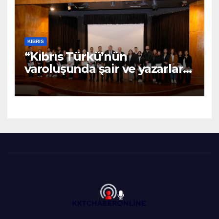
KIBRIS
“Kıbrıs Türkü’nün
varoluşunda şair ve yazarların
katkıları büyüktür” – BRTK