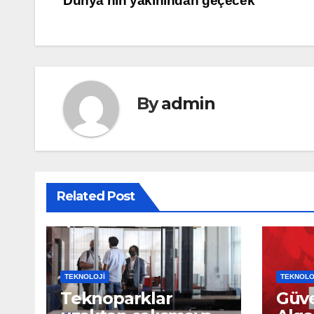
Dünya’nın yakınından geçecek
gezinmesi
By
admin
Related Post
TEKNOLOJI
TEKNOLO
Teknoparklar
Güve