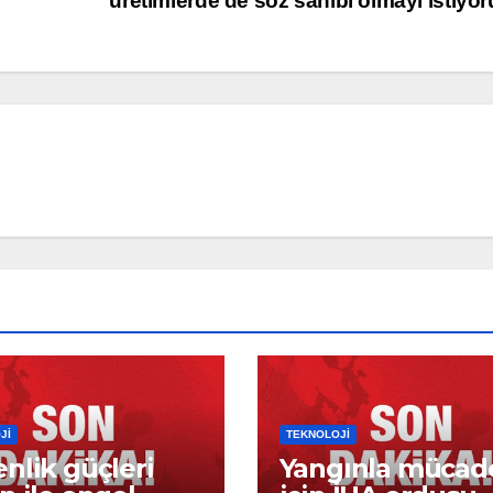
üretimlerde de söz sahibi olmayı istiyo
JI
TEKNOLOJI
nlik güçleri
Yangınla mücad