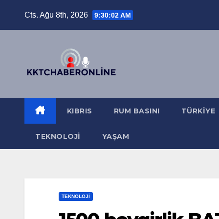
Skip
Cts. Ağu 8th, 2026
9:30:04 AM
to
content
KIBRIS
RUM BASINI
TÜRKIYE
TEKNOLOJI
YAŞAM
TEKNOLOJI